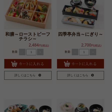
和膳～ローストビーフ
四季亭弁当～にぎり～
チラシ～
2,484
2,700
円(税込)
円(税込)
数量:
数量:
-
+
-
+
詳しくはこちら
詳しくはこちら