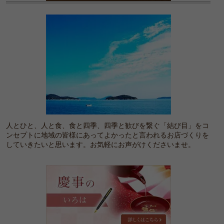
受
の
賞
ご
し
挨
ま
拶
し
た！
人とひと、人と食、食と四季、四季と歓びを繋ぐ「結び目」をコ
ンセプトに地域の皆様にあってよかったと言われるお店づくりを
していきたいと思います。お気軽にお声がけくださいませ。
慶
事
の
い
ろ
は