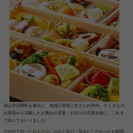
も
お
聞
か
せ
く
だ
さ
い。
福山市沼隈町を拠点に、地域の皆様に支えられ50年。たくさんの
お客様から頂戴したお褒めの言葉・お叱りの言葉を糧に、これま
で歩んでまいりました。
その中で培ったおもてなしの心と安心・安全にこだわったお料理