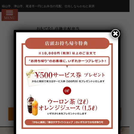
コ
HOME
福山市、津山市、尾道市一円にお弁当の宅配、仕出しならかねと厨房
ン
かねと厨房7つのお約束
テ
ン
会社概要
✖
ツ
お問い合わせ
へ
ス
お客様の声
キ
よくあるご質問
ッ
プ
宅配エリア・注文方法
お電話でのご注文はこちらから
全商品一覧
人気ランキング
電話受付時間/9:00〜18:00 定休日/不定休
価格で選ぶ
1,000～1,999円
2,000～2,999円