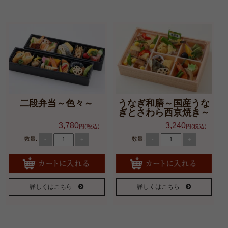
二段弁当～色々～
うなぎ和膳～国産うな
ぎとさわら西京焼き～
3,780
3,240
円(税込)
円(税込)
数量:
数量:
-
+
-
+
詳しくはこちら
詳しくはこちら