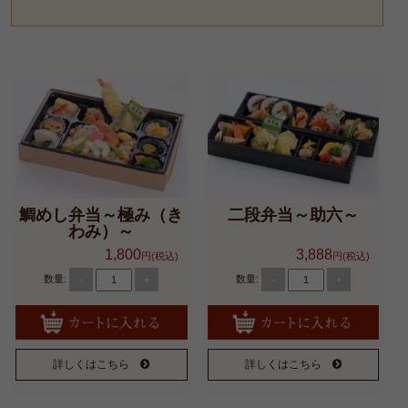
鯛めし弁当～極み（き
二段弁当～助六～
わみ）～
1,800
3,888
円(税込)
円(税込)
数量:
数量:
-
+
-
+
詳しくはこちら
詳しくはこちら