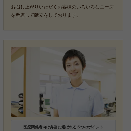
お召し上がりいただくお客様のいろいろなニーズ
お祝い・ハレの日
を考慮して献立をしております。
おもてなし・観光・行楽弁
当
地域や家族の集まり【オー
ドブル】
慶事のいろは
法事のいろは
お知らせ・ブログ
特定商取引法に基づく表記
サイトマップ
医療関係者向け弁当に選ばれる５つのポイント