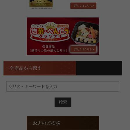
は
「食
の
第
安
17
心･
回
安
惣
全
菜・
五
べ
つ
ん
星
と
店」！
全
う
商
グ
品
ラ
か
ン
ら
プ
探
リ
す
2026
で
金
賞
お
を
店