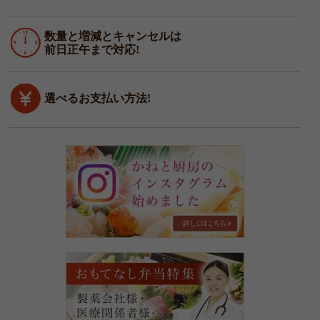
数量と増減とキャンセルは
前日正午まで対応!
選べるお支払い方法!
四
季
亭
豆
福
の
イ
ン
お
ス
も
タ
て
グ
な
ラ
し