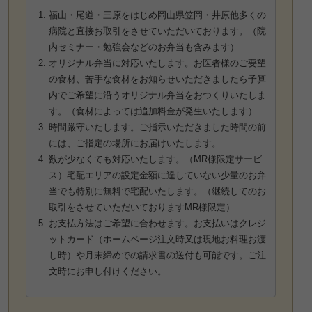
福山・尾道・三原をはじめ岡山県笠岡・井原他多くの
病院と直接お取引をさせていただいております。（院
内セミナー・勉強会などのお弁当も含みます）
オリジナル弁当に対応いたします。お医者様のご要望
の食材、苦手な食材をお知らせいただきましたら予算
内でご希望に沿うオリジナル弁当をおつくりいたしま
す。（食材によっては追加料金が発生いたします）
時間厳守いたします。ご指示いただきました時間の前
には、ご指定の場所にお届けいたします。
数が少なくても対応いたします。（MR様限定サービ
ス）宅配エリアの設定金額に達していない少量のお弁
当でも特別に無料で宅配いたします。（継続してのお
取引をさせていただいておりますMR様限定）
お支払方法はご希望に合わせます。お支払いはクレジ
ットカード（ホームページ注文時又は現地お料理お渡
し時）や月末締めでの請求書の送付も可能です。ご注
文時にお申し付けください。