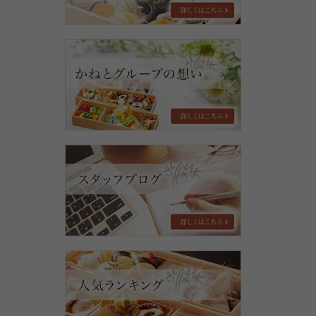
ム
弁
始
当
め
特
ま
か
集
し
ね
た
と
グ
ル
ー
プ
の
お
想
知
い
ら
せ・
ブ
ロ
グ
人
気
ラ
ン
キ