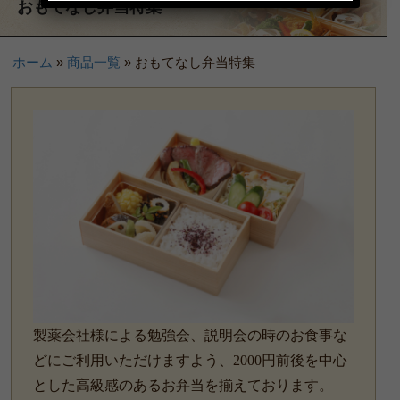
おもてなし弁当特集
3,000～3,999円
4,000円～
ホーム
»
商品一覧
»
おもてなし弁当特集
種類で選ぶ
高級弁当
オードブル
お食い初め・お子様弁当
ドリンク
用途で選ぶ
イベント・研修用弁当
接待・高級弁当【2,000円以
製薬会社様による勉強会、説明会の時のお食事な
どにご利用いただけますよう、2000円前後を中心
上のお弁当】
とした高級感のあるお弁当を揃えております。
法事・ご法要