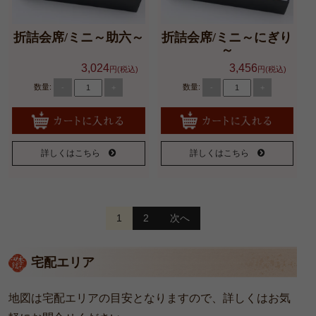
折詰会席/ミニ～助六～
折詰会席/ミニ～にぎり
～
3,024
3,456
円(税込)
円(税込)
数量:
数量:
-
+
-
+
詳しくはこちら
詳しくはこちら
投
1
2
次へ
稿
ナ
宅配エリア
ビ
ゲ
地図は宅配エリアの目安となりますので、詳しくはお気
ー