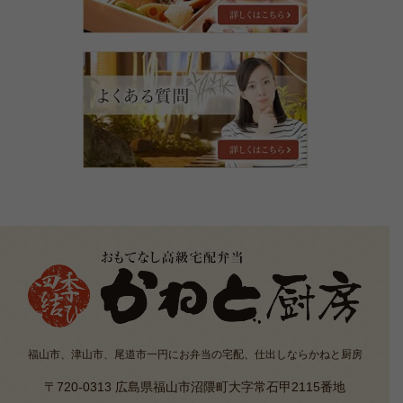
ン
グ
よ
く
あ
る
質
問
福山市、津山市、尾道市一円にお弁当の宅配、仕出しならかねと厨房
〒720-0313 広島県福山市沼隈町大字常石甲2115番地