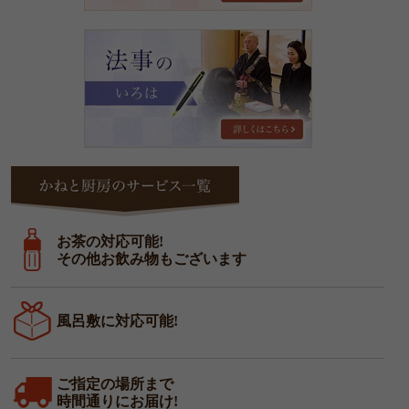
法
事
の
い
ろ
は
か
ね
と
厨
お茶の対応可能!
房
その他お飲み物もございます
の
サ
ー
風呂敷に対応可能!
ビ
ス
一
ご指定の場所まで
覧
時間通りにお届け!