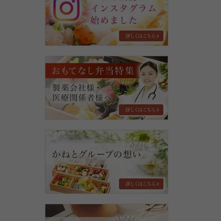
亭
豆
福
の
イ
ン
お
ス
も
タ
て
グ
な
ラ
し
ム
弁
始
当
め
特
ま
か
集
し
ね
た
と
グ
ル
ー
プ
の
お
想
知