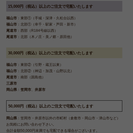
15,000円（税込）以上のご注文で宅配いたします
福山市
：東部①（手城・深津・久松台以西）
福山市
：北部①（幸千・駅家・芦田・新市）
尾道市
：西部（R184号線以西）
尾道市
：北部（木ノ庄・美ノ郷・原田他）
30,000円（税込）以上のご注文で宅配いたします
福山市
：東部②（引野・蔵王以東）
福山市
：北部②（神辺・加茂・山野以北）
尾道市
：南部（因島他）
三原市
岡山県
：
笠岡市
、
井原市
50,000円（税込）以上のご注文で宅配いたします
岡山県
：笠岡市・井原市以外の市町村（倉敷市・岡山市・津山市など）
お気軽にお問い合わせ下さい。
合計金額50,000円未満でも宅配できる場合がございます。