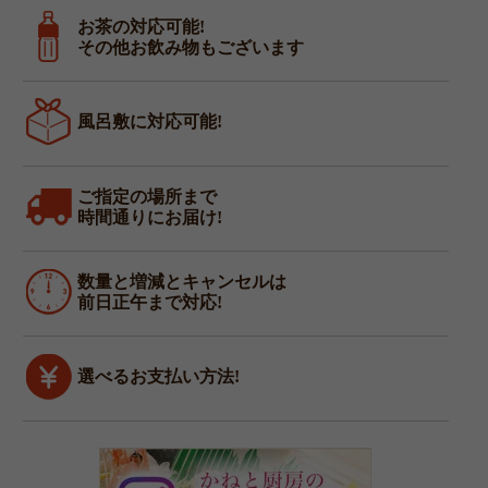
厨
お茶の対応可能!
房
その他お飲み物もございます
の
サ
ー
風呂敷に対応可能!
ビ
ス
一
ご指定の場所まで
覧
時間通りにお届け!
数量と増減とキャンセルは
前日正午まで対応!
選べるお支払い方法!
四
季