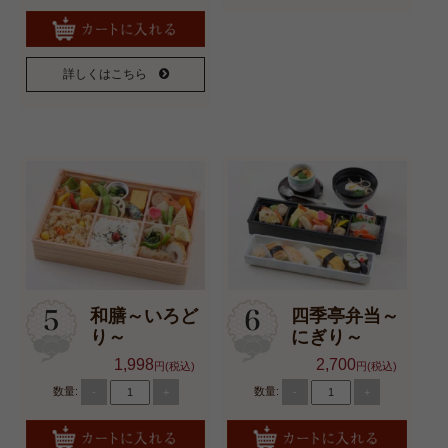
お祝い・ハレの日
詳しくはこちら
おもてなし・観光・行楽弁
当
地域や家族の集まり【オー
ドブル】
慶事のいろは
法事のいろは
お知らせ・ブログ
和膳～いろど
四季亭弁当～
り～
にぎり～
特定商取引法に基づく表記
1,998
2,700
円(税込)
円(税込)
サイトマップ
数量:
数量:
-
+
-
+