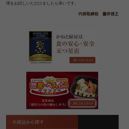
理をお試しいただけましたら幸いです。
代表取締役 藤井啓之
か
ね
と
厨
房
は
「食
の
第
安
17
心･
回
安
惣
全
菜・
五
べ
つ
ん
星
と
店」！
全
う
商
グ