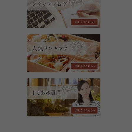
い
ら
せ・
ブ
ロ
グ
人
気
ラ
ン
キ
ン
グ
よ
く
あ
る
質
問