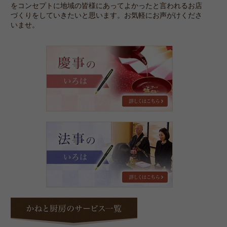
をコンセプトに地域の皆様にあってよかったと言われるお店
づくりをしていきたいと思います。お気軽にお声がけくださ
いませ。
慶
事
の
い
ろ
は
法
事
の
い
ろ
は
か
ね
と