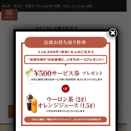
コ
HOME
福山市、津山市、尾道市一円にお弁当の宅配、仕出しならかねと厨房
ン
かねと厨房7つのお約束
テ
ン
会社概要
✖
ツ
お問い合わせ
へ
ス
お客様の声
キ
よくあるご質問
ッ
プ
宅配エリア・注文方法
お電話でのご注文はこちらから
全商品一覧
人気ランキング
電話受付時間/9:00〜18:00 定休日/不定休
価格で選ぶ
1,000～1,999円
2,000～2,999円