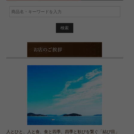
品
ラ
か
ン
ら
プ
探
リ
す
2026
で
金
賞
お
を
店
受
の
賞
ご
し
挨
ま
拶
し
た！
人とひと、人と食、食と四季、四季と歓びを繋ぐ「結び目」