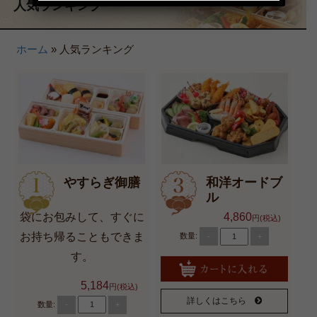
人気ランキング
3,000～3,999円
4,000円～
ホーム
»
人気ランキング
種類で選ぶ
高級弁当
オードブル
お食い初め・お子様弁当
やすらぎ御膳
和洋オードブ
ドリンク
ル
用途で選ぶ
袋にお包みして、すぐに
4,860
円(税込)
イベント・研修用弁当
お持ち帰ることもできま
数量:
-
+
す。
接待・高級弁当【2,000円以
5,184
円(税込)
上のお弁当】
詳しくはこちら
数量:
-
+
法事・ご法要