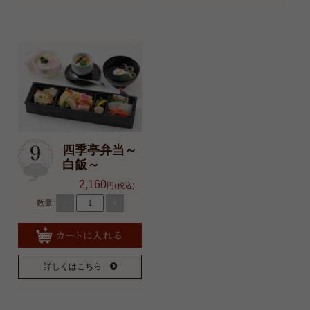
四季亭弁当～
白飯～
2,160
円(税込)
数量:
-
+
詳しくはこちら