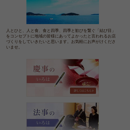
人とひと、人と食、食と四季、四季と歓びを繋ぐ「結び目」
をコンセプトに地域の皆様にあってよかったと言われるお店
づくりをしていきたいと思います。お気軽にお声がけくださ
いませ。
慶
事
の
い
ろ
は
法
事
の
い
ろ