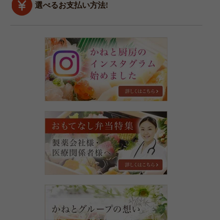
選べるお支払い方法!
四
季
亭
豆
福
の
イ
ン
お
ス
も
タ
て
グ
な
ラ
し
ム
弁
始
当
め
特
ま
か
集
し
ね
た
と
グ