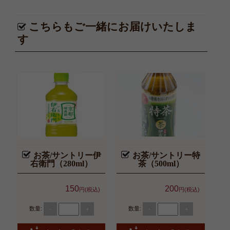
こちらもご一緒にお届けいたしま
す
お茶/サントリー伊
お茶/サントリー特
右衛門（280ml）
茶（500ml）
150
200
円(税込)
円(税込)
数量:
数量:
-
+
-
+