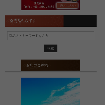
菜・
五
べ
つ
ん
星
と
店」！
全
う
商
グ
品
ラ
か
ン
ら
プ
探
リ
す
2026
で
金
賞
お
を
店
受
の
賞
ご
し
挨
ま
拶
し
た！