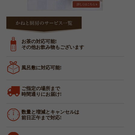
は
か
ね
と
厨
お茶の対応可能!
房
その他お飲み物もございます
の
サ
ー
風呂敷に対応可能!
ビ
ス
一
ご指定の場所まで
覧
時間通りにお届け!
数量と増減とキャンセルは
前日正午まで対応!