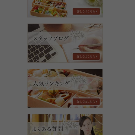
ル
ー
プ
の
お
想
知
い
ら
せ・
ブ
ロ
グ
人
気
ラ
ン
キ
ン
グ
よ
く
あ
る