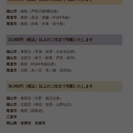
福山市
：南部（芦田川東/曙以南）
尾道市
：東部（高須・西藤～R184号線）
尾道市
：南部（向島・向東・岩子島）
15,000円（税込）以上のご注文で宅配いたします
福山市
：東部①（手城・深津・久松台以西）
福山市
：北部①（幸千・駅家・芦田・新市）
尾道市
：西部（R184号線以西）
尾道市
：北部（木ノ庄・美ノ郷・原田他）
30,000円（税込）以上のご注文で宅配いたします
福山市
：東部②（引野・蔵王以東）
福山市
：北部②（神辺・加茂・山野以北）
尾道市
：南部（因島他）
三原市
岡山県
：
笠岡市
、
井原市