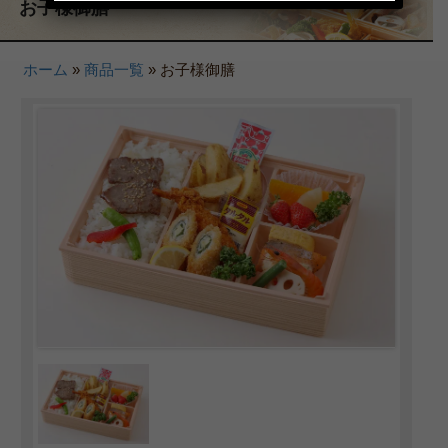
お子様御膳
3,000～3,999円
4,000円～
ホーム
»
商品一覧
»
お子様御膳
種類で選ぶ
高級弁当
オードブル
お食い初め・お子様弁当
ドリンク
用途で選ぶ
イベント・研修用弁当
接待・高級弁当【2,000円以
上のお弁当】
法事・ご法要