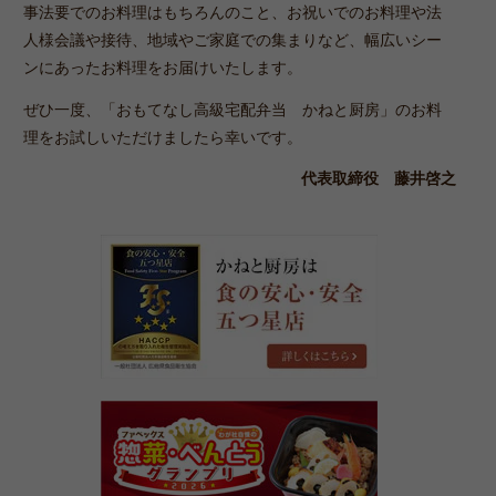
事法要でのお料理はもちろんのこと、お祝いでのお料理や法
人様会議や接待、地域やご家庭での集まりなど、幅広いシー
ンにあったお料理をお届けいたします。
ぜひ一度、「おもてなし高級宅配弁当 かねと厨房」のお料
理をお試しいただけましたら幸いです。
代表取締役 藤井啓之
か
ね
と
厨
房
は
「食
の
第
安
17
心･
回
安
惣
全