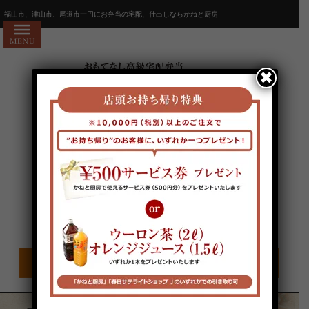
コ
HOME
福山市、津山市、尾道市一円にお弁当の宅配、仕出しならかねと厨房
ン
かねと厨房7つのお約束
テ
ン
会社概要
✖
ツ
お問い合わせ
へ
ス
お客様の声
キ
よくあるご質問
ッ
プ
宅配エリア・注文方法
お電話でのご注文はこちらから
全商品一覧
人気ランキング
電話受付時間/9:00〜18:00 定休日/不定休
価格で選ぶ
1,000～1,999円
2,000～2,999円