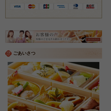
皆
様
の
ご
ごあいさつ
意
見
も
お
聞
か
せ
く
だ