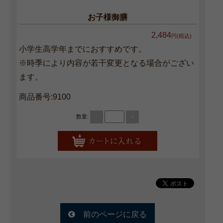
お子様御膳
お祝い・ハレの日
2,484
円(税込)
おもてなし・観光・行楽弁
小学生高学年までにおすすめです。
当
※時季により内容が若干変更となる場合がござい
地域や家族の集まり【オー
ます。
ドブル】
商品番号:9100
慶事のいろは
数量:
-
+
法事のいろは
お知らせ・ブログ
特定商取引法に基づく表記
サイトマップ
前のページに戻る