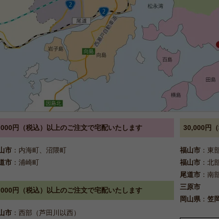
5,000円（税込）以上のご注文で宅配いたします
30,00
山市
：内海町、沼隈町
福山市
：東
道市
：浦崎町
福山市
：北
尾道市
：南
三原市
8,000円（税込）以上のご注文で宅配いたします
岡山県
：
笠
山市
：西部（芦田川以西）