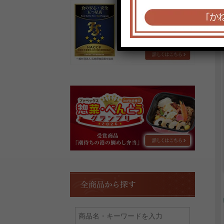
か
ね
と
厨
房
は
「食
の
安
第
心･
17
安
回
全
惣
五
菜・
つ
べ
星
ん
店」！
と
う
全
グ
商
ラ
品
ン
か
プ
ら
リ