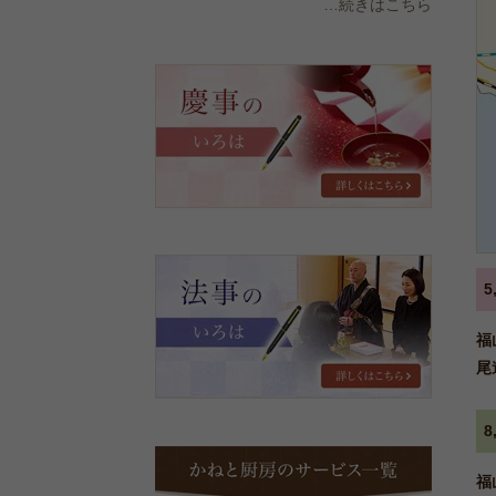
…続きはこちら
慶
事
の
い
ろ
は
法
事
の
い
福
ろ
尾
は
か
ね
福