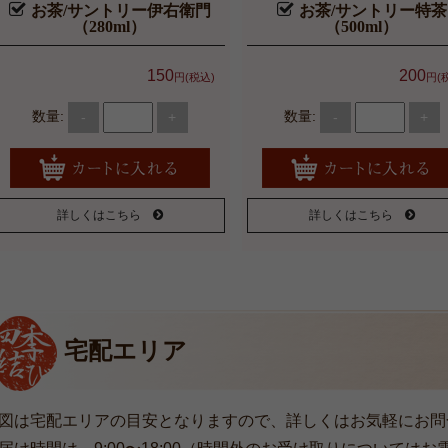
お茶/サントリー伊右衛門
お茶/サントリー特茶
（280ml）
（500ml）
150
200
円(税込)
円(
数量:
数量:
-
+
-
+
詳しくはこちら
詳しくはこちら
宅配エリア
図は宅配エリアの目安となりますので、詳しくはお気軽にお問