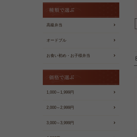
種
類
で
選
高級弁当
ぶ
オードブル
お食い初め・お子様弁当
価
格
で
選
1,000～1,999円
ぶ
2,000～2,999円
3,000～3,999円