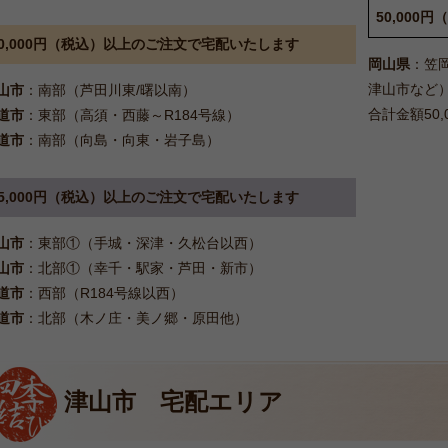
50,00
10,000円（税込）以上のご注文で宅配いたします
岡山県
：笠
津山市など
山市
：南部（芦田川東/曙以南）
合計金額50
道市
：東部（高須・西藤～R184号線）
道市
：南部（向島・向東・岩子島）
15,000円（税込）以上のご注文で宅配いたします
山市
：東部①（手城・深津・久松台以西）
山市
：北部①（幸千・駅家・芦田・新市）
道市
：西部（R184号線以西）
道市
：北部（木ノ庄・美ノ郷・原田他）
津山市 宅配エリア