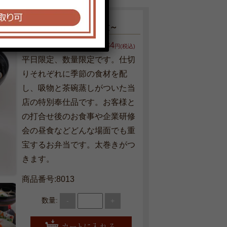
四季亭弁当～助六～
2,484
円(税込)
平日限定、数量限定です。仕切
りそれぞれに季節の食材を配
し、吸物と茶碗蒸しがついた当
店の特別奉仕品です。お客様と
の打合せ後のお食事や企業研修
会の昼食などどんな場面でも重
宝するお弁当です。太巻きがつ
きます。
商品番号:8013
数量:
-
+