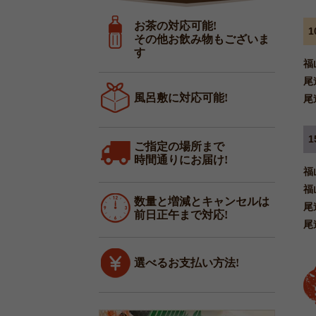
と
厨
お茶の対応可能!
房
その他お飲み物もございま
の
す
サ
福
ー
尾
ビ
風呂敷に対応可能!
尾
ス
一
覧
ご指定の場所まで
時間通りにお届け!
福
福
数量と増減とキャンセルは
尾
前日正午まで対応!
尾
選べるお支払い方法!
四