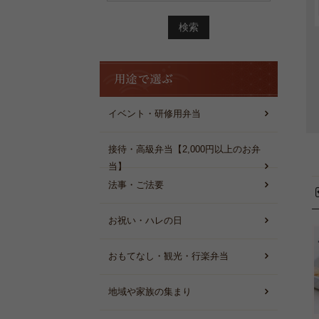
探
2026
す
で
金
賞
を
用
受
途
賞
で
し
選
イベント・研修用弁当
ま
ぶ
し
た！
接待・高級弁当【2,000円以上のお弁
当】
法事・ご法要
お祝い・ハレの日
おもてなし・観光・行楽弁当
地域や家族の集まり