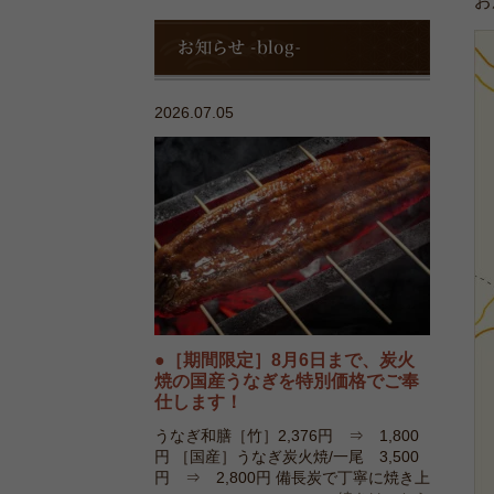
お
お
知
ら
せ-
2026.07.05
blog-
［期間限定］8月6日まで、炭火
焼の国産うなぎを特別価格でご奉
仕します！
うなぎ和膳［竹］2,376円 ⇒ 1,800
円 ［国産］うなぎ炭火焼/一尾 3,500
円 ⇒ 2,800円 備長炭で丁寧に焼き上