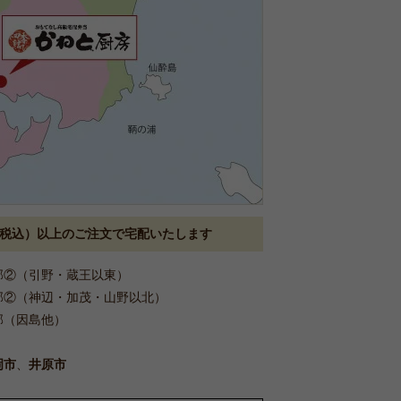
0円（税込）以上のご注文で宅配いたします
部②（引野・蔵王以東）
部②（神辺・加茂・山野以北）
部（因島他）
岡市
、
井原市