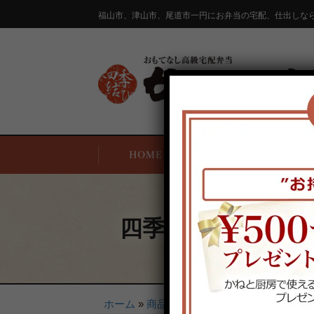
コ
福山市、津山市、尾道市一円にお弁当の宅配、仕出しな
ン
テ
ン
ツ
へ
ス
キ
ッ
オードブル
宅配エリア・注文方法
お客様の声
プ
四季亭弁当～助六
ホーム
»
商品一覧
»
四季亭弁当～助六～