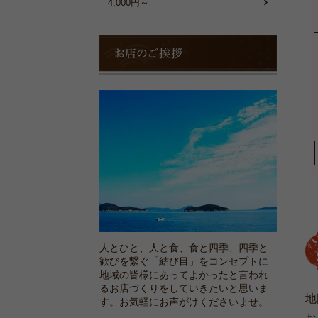
4,000円～
お
店
の
ご
挨
拶
人とひと、人と食、食と四季、四季と
歓びを繋ぐ「結び目」をコンセプトに
地域の皆様にあってよかったと言われ
るお店づくりをしていきたいと思いま
地
す。お気軽にお声がけくださいませ。